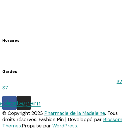
61140 Bagnoles de l’Orne
Téléphone : 02 33 30 82 82
Fax : 02 33 37 34 89
Horaires
Du lundi au vendredi : 8h30 – 12h30 / 14h30 – 19h15
Le samedi : 9h00 – 12h30 / 14h30 – 18h00
Gardes
Pour connaitre la pharmacie de Garde, appelez le
32
37
acebook
Instagram
© Copyright 2023
Pharmacie de la Madeleine
. Tous
droits réservés.
Fashion Pin | Développé par
Blossom
Themes
.Propulsé par
WordPress
.