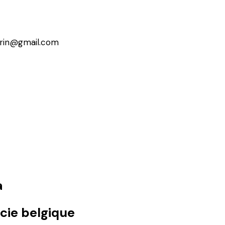
erin@gmail.com
a
cie belgique