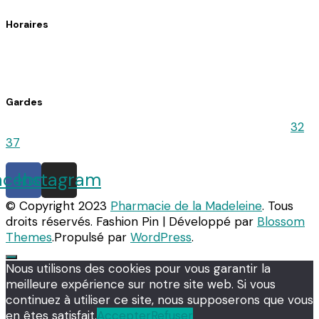
Horaires
Du lundi au vendredi : 8h30 – 12h30 / 14h30 – 19h15
Le samedi : 9h00 – 12h30 / 14h30 – 18h00
Gardes
Pour connaitre la pharmacie de Garde, appelez le
32
37
acebook
Instagram
© Copyright 2023
Pharmacie de la Madeleine
. Tous
droits réservés.
Fashion Pin | Développé par
Blossom
Themes
.Propulsé par
WordPress
.
Nous utilisons des cookies pour vous garantir la
meilleure expérience sur notre site web. Si vous
continuez à utiliser ce site, nous supposerons que vous
en êtes satisfait.
Accepter
Refuser