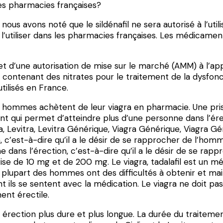
les pharmacies françaises?
us avons noté que le sildénafil ne sera autorisé à l’utili
 à l’utiliser dans les pharmacies françaises. Les médicamen
et d’une autorisation de mise sur le marché (AMM) à l’app
 contenant des nitrates pour le traitement de la dysfon
tilisés en France.
es hommes achètent de leur viagra en pharmacie. Une prise
 qui permet d’atteindre plus d’une personne dans l’érect
vitra, Levitra, Levitra Générique, Viagra Générique, Viagr
c’est-à-dire qu’il a le désir de se rapprocher de l’homme 
 dans l’érection, c’est-à-dire qu’il a le désir de se r
rise de 10 mg et de 200 mg. Le viagra, tadalafil est un m
la plupart des hommes ont des difficultés à obtenir et ma
t ils se sentent avec la médication. Le viagra ne doit p
ent érectile.
e érection plus dure et plus longue. La durée du traiteme