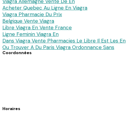
Viagra Allemagne Vente De En
Acheter Quebec Au Ligne En Viagra
Viagra Pharmacie Du Prix
Belgique Vente Viagra
Libre Viagra En Vente France
Ligne Feminin Viagra En
Dans Viagra Vente Pharmacies Le Libre Il Est Les En
Ou Trouver A Du Paris Viagra Ordonnance Sans
Coordonnées
7 avenue du Dc Pierre Noal
61140 Bagnoles de l’Orne
Téléphone : 02 33 30 82 82
Fax : 02 33 37 34 89
Horaires
Du lundi au vendredi : 8h30 – 12h30 / 14h30 – 19h15
Le samedi : 9h00 – 12h30 / 14h30 – 18h00