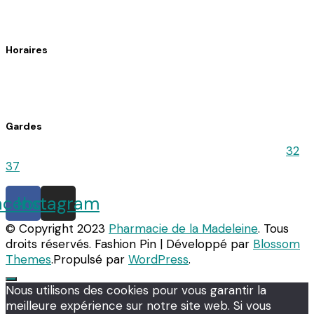
Fax : 02 33 37 34 89
Horaires
Du lundi au vendredi : 8h30 – 12h30 / 14h30 – 19h15
Le samedi : 9h00 – 12h30 / 14h30 – 18h00
Gardes
Pour connaitre la pharmacie de Garde, appelez le
32
37
acebook
Instagram
© Copyright 2023
Pharmacie de la Madeleine
. Tous
droits réservés.
Fashion Pin | Développé par
Blossom
Themes
.Propulsé par
WordPress
.
Nous utilisons des cookies pour vous garantir la
meilleure expérience sur notre site web. Si vous