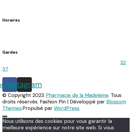
Fax : 02 33 37 34 89
Horaires
Du lundi au vendredi : 8h30 – 12h30 / 14h30 – 19h15
Le samedi : 9h00 – 12h30 / 14h30 – 18h00
Gardes
Pour connaitre la pharmacie de Garde, appelez le
32
37
acebook
Instagram
© Copyright 2023
Pharmacie de la Madeleine
. Tous
droits réservés.
Fashion Pin | Développé par
Blossom
Themes
.Propulsé par
WordPress
.
Nous utilisons des cookies pour vous garantir la
meilleure expérience sur notre site web. Si vous