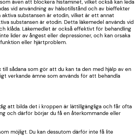
 såsom även att blockera histaminet, vilket också kan leda
das vid användning av hälsotillstånd och av bieffekter
n aktiva substansen är etodin, vilket är ett annat
iva substansen är etodin. Detta läkemedel används vid
ch klåda. Läkemedlet är också effektivt för behandling
nte lider av ångest eller depressioner, och kan orsaka
funktion eller hjärtproblem.
x till sådana som gör att du kan ta den med hjälp av en
anligt verkande ämne som används för att behandla
att bilda det i kroppen är lättillgängliga och får ofta
ning och därför börjar du få en återkommande eller
om möjligt. Du kan dessutom därför inte få lite