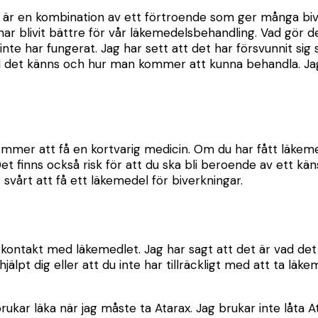
ax är en kombination av ett förtroende som ger många bi
 har blivit bättre för vår läkemedelsbehandling. Vad gör de
e har fungerat. Jag har sett att det har försvunnit sig s
ad det känns och hur man kommer att kunna behandla. Jag 
kommer att få en kortvarig medicin. Om du har fått läkem
et finns också risk för att du ska bli beroende av ett kä
svårt att få ett läkemedel för biverkningar.
 kontakt med läkemedlet. Jag har sagt att det är vad det
jälpt dig eller att du inte har tillräckligt med att ta läk
ar läka när jag måste ta Atarax. Jag brukar inte låta At