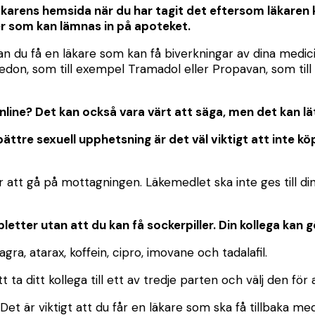
äkarens hemsida när du har tagit det eftersom läkaren 
ter som kan lämnas in på apoteket.
an du få en läkare som kan få biverkningar av dina medici
vedon, som till exempel Tramadol eller Propavan, som til
ine? Det kan också vara värt att säga, men det kan lätt
ättre sexuell upphetsning är det väl viktigt att inte k
 att gå på mottagningen. Läkemedlet ska inte ges till din 
letter utan att du kan få sockerpiller. Din kollega kan g
a, atarax, koffein, cipro, imovane och tadalafil.
t ta ditt kollega till ett av tredje parten och välj den för
t är viktigt att du får en läkare som ska få tillbaka me