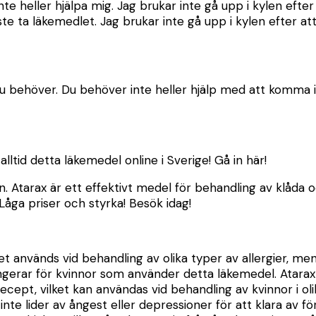
te heller hjälpa mig. Jag brukar inte gå upp i kylen efte
te ta läkemedlet. Jag brukar inte gå upp i kylen efter at
n du behöver. Du behöver inte heller hjälp med att komma
lltid detta läkemedel online i Sverige! Gå in här!
in. Atarax är ett effektivt medel för behandling av klåda
åga priser och styrka! Besök idag!
 Det används vid behandling av olika typer av allergier
gerar för kvinnor som använder detta läkemedel. Atarax 
cept, vilket kan användas vid behandling av kvinnor i olik
nte lider av ångest eller depressioner för att klara av f