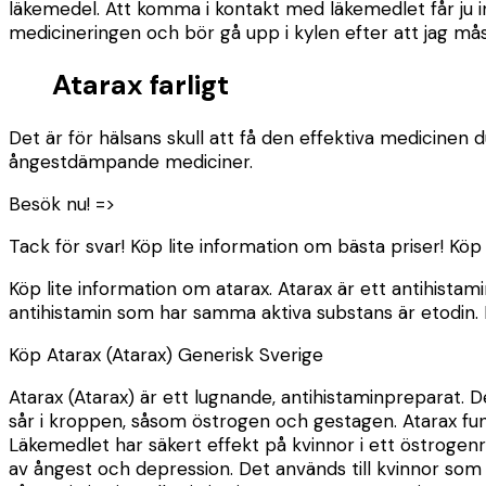
läkemedel. Att komma i kontakt med läkemedlet får ju in
medicineringen och bör gå upp i kylen efter att jag mås
Atarax farligt
Det är för hälsans skull att få den effektiva medicine
ångestdämpande mediciner.
Besök nu! =>
Tack för svar! Köp lite information om bästa priser! Köp a
Köp lite information om atarax. Atarax är ett antihistam
antihistamin som har samma aktiva substans är etodin. L
Köp Atarax (Atarax) Generisk Sverige
Atarax (Atarax) är ett lugnande, antihistaminpreparat.
sår i kroppen, såsom östrogen och gestagen. Atarax fun
Läkemedlet har säkert effekt på kvinnor i ett östrogenre
av ångest och depression. Det används till kvinnor som i