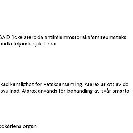
SAID (icke steroida antiinflammatoriska/antireumatiska
andla följande sjukdomar:
ad känslighet för vätskeansamling. Atarax är ett av de
vullnad. Atarax används för behandling av svår smärta
odkärlens organ.