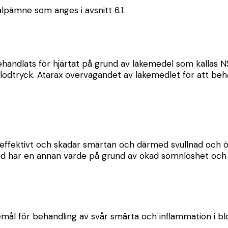
lpämne som anges i avsnitt 6.1.
handlats för hjärtat på grund av läkemedel som kallas N
blodtryck. Atarax övervägandet av läkemedlet för att beh
effektivt och skadar smärtan och därmed svullnad och ök
d har en annan värde på grund av ökad sömnlöshet och s
emål för behandling av svår smärta och inflammation i bl