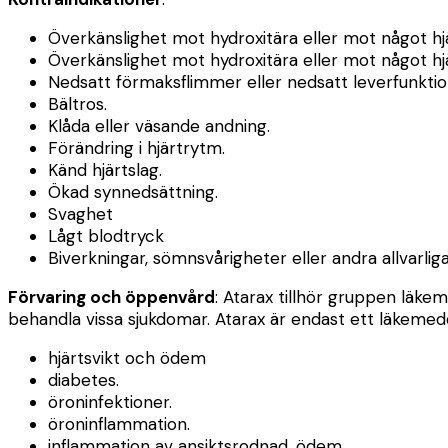
Överkänslighet mot hydroxitära eller mot något hjä
Överkänslighet mot hydroxitära eller mot något hj
Nedsatt förmaksflimmer eller nedsatt leverfunktio
Bältros.
Klåda eller väsande andning.
Förändring i hjärtrytm.
Känd hjärtslag.
Ökad synnedsättning.
Svaghet
Lågt blodtryck
Biverkningar, sömnsvårigheter eller andra allvarli
Förvaring och öppenvård
: Atarax tillhör gruppen läke
behandla vissa sjukdomar. Atarax är endast ett läkemed
hjärtsvikt och ödem
diabetes.
öroninfektioner.
öroninflammation.
inflammation av ansiktsrodnad, ödem.