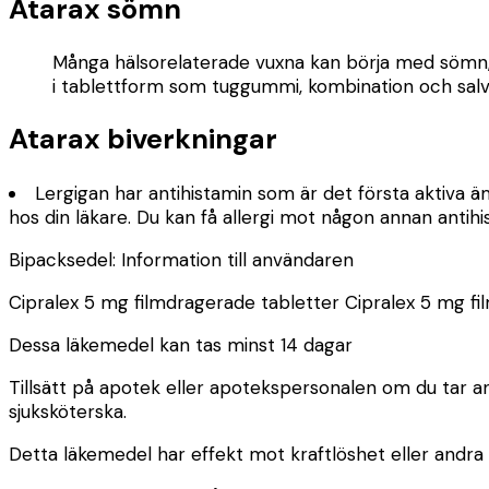
Atarax sömn
Många hälsorelaterade vuxna kan börja med sömn, m
i tablettform som tuggummi, kombination och salva
Atarax biverkningar
Lergigan har antihistamin som är det första aktiva ämn
hos din läkare. Du kan få allergi mot någon annan antih
Bipacksedel: Information till användaren
Cipralex 5 mg filmdragerade tabletter
Cipralex 5 mg fi
Dessa läkemedel kan tas minst 14 dagar
Tillsätt på apotek eller apotekspersonalen om du tar a
sjuksköterska.
Detta läkemedel har effekt mot kraftlöshet eller andra a