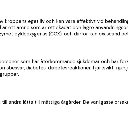
v kroppens eget liv och kan vara effektivt vid behandlin
nd är ett ämne som är ett skadat och lägre användningso
enzymet cyklooxygenas (COX), och därför kan oxascand o
ersoner som har återkommande sjukdomar och har förändr
msbesvär, diabetes, diabetesreaktioner, hjärtsvikt, njursju
sgrupper.
till andra lätta till måttliga åtgärder. De vanligaste or