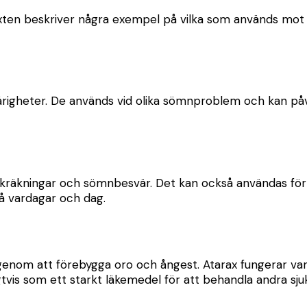
exten beskriver några exempel på vilka som används mot 
righeter. De används vid olika sömnproblem och kan påv
, kräkningar och sömnbesvär. Det kan också användas fö
å vardagar och dag.
 genom att förebygga oro och ångest. Atarax fungerar vanl
tvis som ett starkt läkemedel för att behandla andra s