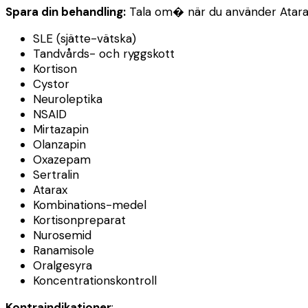
Spara din behandling:
Tala om� när du använder Atarax
SLE (sjätte-vätska)
Tandvårds- och ryggskott
Kortison
Cystor
Neuroleptika
NSAID
Mirtazapin
Olanzapin
Oxazepam
Sertralin
Atarax
Kombinations-medel
Kortisonpreparat
Nurosemid
Ranamisole
Oralgesyra
Koncentrationskontroll
Kontraindikationer
: