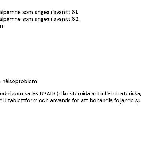
lpämne som anges i avsnitt 6.1.
älpämne som anges i avsnitt 6.2.
n.
ga hälsoproblem
medel som kallas NSAID (icke steroida antiinflammatoriska
el i tablettform och används för att behandla följande s