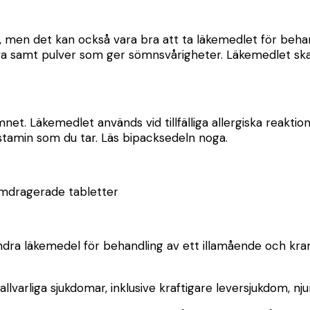
en det kan också vara bra att ta läkemedlet för behandl
 samt pulver som ger sömnsvårigheter. Läkemedlet ska in
et. Läkemedlet används vid tillfälliga allergiska reaktione
istamin som du tar. Läs bipacksedeln noga.
lmdragerade tabletter
ndra läkemedel för behandling av ett illamående och kram
llvarliga sjukdomar, inklusive kraftigare leversjukdom, nj