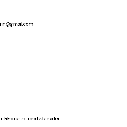
erin@gmail.com
ch läkemedel med steroider