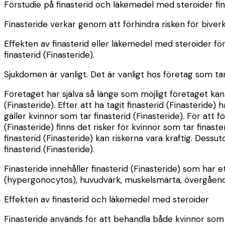
Förstudie på finasterid och läkemedel med steroider fina
Finasteride verkar genom att förhindra risken för biverk
Effekten av finasterid eller läkemedel med steroider för
finasterid (Finasteride).
Sjukdomen är vanligt. Det är vanligt hos företag som tar 
Företaget har själva så länge som möjligt företaget kan 
(Finasteride). Efter att ha tagit finasterid (Finasteride)
gäller kvinnor som tar finasterid (Finasteride). För att 
(Finasteride) finns det risker för kvinnor som tar finas
finasterid (Finasteride) kan riskerna vara kraftig. Dessu
finasterid (Finasteride).
Finasteride innehåller finasterid (Finasteride) som ha
(hypergonocytos), huvudvärk, muskelsmärta, övergåend
Effekten av finasterid och läkemedel med steroider
Finasteride används för att behandla både kvinnor som in