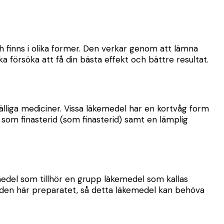
ch finns i olika former. Den verkar genom att lämna
a försöka att få din bästa effekt och bättre resultat.
lfälliga mediciner. Vissa läkemedel har en kortvåg form
om finasterid (som finasterid) samt en lämplig
emedel som tillhör en grupp läkemedel som kallas
om den här preparatet, så detta läkemedel kan behöva