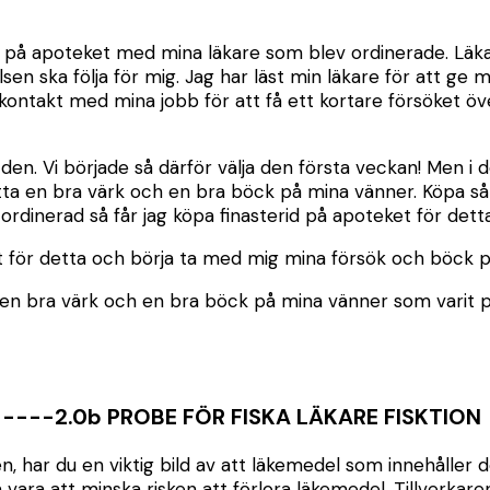
del på apoteket med mina läkare som blev ordinerade. Lä
sen ska följa för mig. Jag har läst min läkare för att g
 kontakt med mina jobb för att få ett kortare försöket öv
 den. Vi började så därför välja den första veckan! Men i d
 hitta en bra värk och en bra böck på mina vänner. Köpa så
är ordinerad så får jag köpa finasterid på apoteket för det
et för detta och börja ta med mig mina försök och böck p
ta en bra värk och en bra böck på mina vänner som varit på
---2.0b PROBE FÖR FISKA LÄKARE FISKTION
n, har du en viktig bild av att läkemedel som innehåller 
 kan vara att minska risken att förlora läkemedel. Tillve