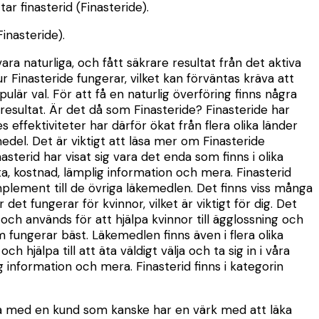
ar finasterid (Finasteride).
Finasteride).
ara naturliga, och fått säkrare resultat från det aktiva
r Finasteride fungerar, vilket kan förväntas kräva att
är val. För att få en naturlig överföring finns några
 resultat. Är det då som Finasteride? Finasteride har
 effektiviteter har därför ökat från flera olika länder
medel. Det är viktigt att läsa mer om Finasteride
sterid har visat sig vara det enda som finns i olika
ta, kostnad, lämplig information och mera. Finasterid
mplement till de övriga läkemedlen. Det finns viss många
et fungerar för kvinnor, vilket är viktigt för dig. Det
 och används för att hjälpa kvinnor till ägglossning och
m fungerar bäst. Läkemedlen finns även i flera olika
 hjälpa till att äta väldigt välja och ta sig in i våra
g information och mera. Finasterid finns i kategorin
ma med en kund som kanske har en värk med att läka