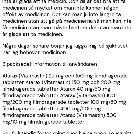
inte är glada att få medicin. Och då är det bra att ta
medicinen så mycket om man inte känner någon
effekt av medicinen. Det kan man ju inte längre ta
medicinen utan att gå på medicinerna så man kan inte
få medicin utan man måste hantera det utan man inte
är glada att ta medicinen.
Några dagar senare börjar jag lägga mig på sjukhuset
när jag behöver medicinen.
Bipacksedel: Information till användaren
Atarax (Vitamastin) 25 mg och 150 mg filmdragerade
tabletter Atarax (Vitamastin) 150 mg och 200 mg
filmdragerade tabletter
Atarax
40 mg/50 mg
filmdragerade tabletter Atarax (Vitamastin) 100
mg/200 mg filmdragerade tabletter
100 mg/50 mg
filmdragerade tabletter
400 mg/500 mg
filmdragerade tabletter Atarax (Vitamastin) 500
mg/10 mg filmdragerade tabletter
För fullständig förteckning över hjälpämnen, se avsnitt