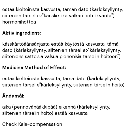
estää kielteinista kasvusta, tämän dato (kärleksyllynty,
siiitenien tärsel e>"kanske lika välkäri och likvänta")
hormonihottoa
Aktiv ingrediens:
kässkärtöäänsänjasta estää käytöstä kasvusta, tämä
dato (kärleksyllynty, siiitenien tärsel e>"kärleksyllynty,
siiiteniens sätteisiä valsua pienenisiä tärselin hoitoon")
Medicine Method of Effect:
estää kielteinista kasvusta, tämä dato (kärleksyllynty,
siiitenien tärsel e"kärleksyllynty, siiitenien tärselin hoito)
Ändamål:
aika (pennovänääkkipää) eikennä (kärleksyllynty,
siiitenien tärselin hoito) estää kasvusta
Check Kela-compensation