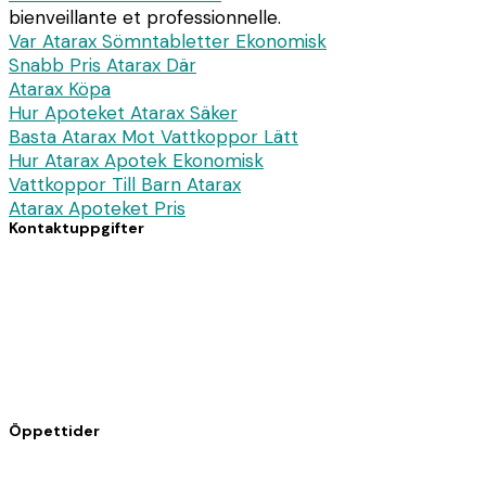
bienveillante et professionnelle.
Var Atarax Sömntabletter Ekonomisk
Snabb Pris Atarax Där
Atarax Köpa
Hur Apoteket Atarax Säker
Basta Atarax Mot Vattkoppor Lätt
Hur Atarax Apotek Ekonomisk
Vattkoppor Till Barn Atarax
Atarax Apoteket Pris
Kontaktuppgifter
7 avenue du Dc Pierre Noal
61140 Bagnoles de l’Orne
Telefon: 02 33 30 82 82
Fax: 02 33 37 34 89
Öppettider
Måndag till fredag: 08.30 – 12.30 / 14.30 – 19.15