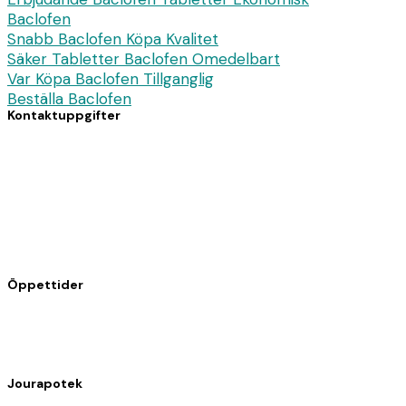
Baclofen
Snabb Baclofen Köpa Kvalitet
Säker Tabletter Baclofen Omedelbart
Var Köpa Baclofen Tillganglig
Beställa Baclofen
Kontaktuppgifter
7 avenue du Dc Pierre Noal
61140 Bagnoles de l’Orne
Telefon: 02 33 30 82 82
Fax: 02 33 37 34 89
Öppettider
Måndag till fredag: 08.30 – 12.30 / 14.30 – 19.15
Lördag: 09.00 – 12.30 / 14.30 – 18.00
Jourapotek