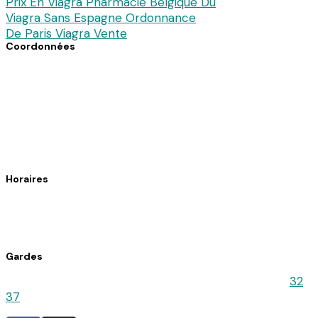
Prix En Viagra Pharmacie Belgique Du
Viagra Sans Espagne Ordonnance
De Paris Viagra Vente
Coordonnées
7 avenue du Dc Pierre Noal
61140 Bagnoles de l’Orne
Téléphone : 02 33 30 82 82
Fax : 02 33 37 34 89
Horaires
Du lundi au vendredi : 8h30 – 12h30 / 14h30 – 19h15
Le samedi : 9h00 – 12h30 / 14h30 – 18h00
Gardes
Pour connaitre la pharmacie de Garde, appelez le
32
37