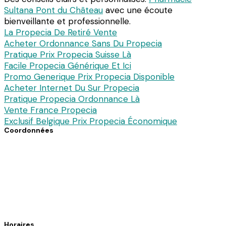
Sultana Pont du Château
avec une écoute
bienveillante et professionnelle.
La Propecia De Retiré Vente
Acheter Ordonnance Sans Du Propecia
Pratique Prix Propecia Suisse Là
Facile Propecia Générique Et Ici
Promo Generique Prix Propecia Disponible
Acheter Internet Du Sur Propecia
Pratique Propecia Ordonnance Là
Vente France Propecia
Exclusif Belgique Prix Propecia Économique
Coordonnées
7 avenue du Dc Pierre Noal
61140 Bagnoles de l’Orne
Téléphone : 02 33 30 82 82
Fax : 02 33 37 34 89
Horaires