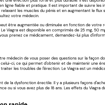
t une érection plus forte et plus durable. Il est dispon
 ligne fiable et pratique. Il est important de suivre le
 relaxant les muscles du pénis et en augmentant le flux s
sultez votre médecin.
eut être augmentée ou diminuée en fonction de votre rép
 Le Viagra est disponible en comprimés de 25 mg, 50 mg 
nt vous prenez ce médicament, demandez-lui plus d'infor
tre médecin de vous poser des questions sur la façon don
celui-ci, ce qui permet d'obtenir et de maintenir une ér
traiter les troubles de l'érection. Le Viagra est un médi
 de la dysfonction érectile. Il y a plusieurs façons d'a
nce ou si vous avez plus de 18 ans. Les effets du Viagra 
son rapide